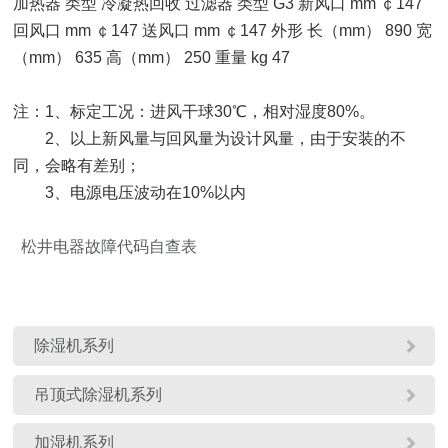
加热器 类型 冷凝热回收 过滤器 类型 G3 新风口 mm ￠147
回风口 mm ￠147 送风口 mm ￠147 外形 长（mm） 890 宽
（mm） 635 高（mm） 250 重量 kg 47
注：1、标定工况：进风干球30℃，相对湿度80%。
2、以上新风量与回风量为设计风量，由于安装的不
同，会略有差别；
3、电源电压波动在10%以内
松井电器故障代码自查表

除湿机系列

吊顶式除湿机系列

加湿机系列