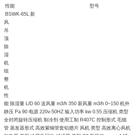
性能 型号
BSWK-65L 新
风
吊
顶
除
湿
机
组
整
机
性
能 除湿量 L/D 60 送风量 m3/h 350 新风量 m3/h 0~150 机外
静压 Pa 90 电源 220v-50HZ 输入功率 kw 0.55 压缩机 类型
全封闭旋转压缩机 制冷剂 使用工制 R407C 控制形式 毛细
管 蒸发器形式 高效紫铜管套铝翅片 风机 类型 高效离心风机