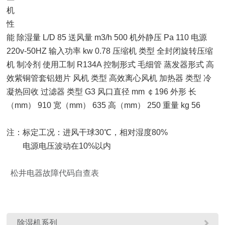
机
性
能 除湿量 L/D 85 送风量 m3/h 500 机外静压 Pa 110 电源
220v-50HZ 输入功率 kw 0.78 压缩机 类型 全封闭旋转压缩
机 制冷剂 使用工制 R134A 控制形式 毛细管 蒸发器形式 高
效紫铜管套铝翅片 风机 类型 高效离心风机 加热器 类型 冷
凝热回收 过滤器 类型 G3 风口直径 mm ￠196 外形 长
（mm） 910 宽（mm） 635 高（mm） 250 重量 kg 56
注：标定工况：进风干球30℃，相对湿度80%
电源电压波动在10%以内
松井电器故障代码自查表

除湿机系列