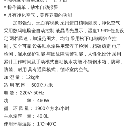
¤ 操作简单，缺水自动报警
¤ 具有净化空气，美容养颜的功能
加湿强劲、无白雾现象 采用进口植物湿膜，净化空气
采用数码电脑全自动控制 液晶背光显示，湿度1-99%任意设
定 两档风速，加湿范围大、均匀 采用松下电磁阀独立控
制，安全可靠 设备贮水箱采用双浮子检测，精确稳定 电子
检测，漏水保护功能 与因故障告警功能，人性化设计 采用
累计工作时间及手动模式自动换水功能 不锈钢水箱，防霉、
防菌、耐用 具有通风模式，循环室内空气。
加 湿 量： 12kg/h
适 用 范 围： 600立方米
电 源： 220V~50Hz
功 率： 460W
循 环 风 量： 1900立方米/小时
主水箱容 量： 40.0L
使用环境温度： 1℃~40℃